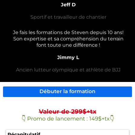
Jeff D
Sportif et travailleur de chantier
Je fais les formations de Steven depuis 10 ans!
Son expertise et sa compréhension du terrain
font toute une différence !
Jimmy L
Ancien lutteur olympique et athlète de BJJ
Débuter la formation
Valeur de 299$+tx
👇 Promo de lancement : 149$+tx👇
Récapitulatif